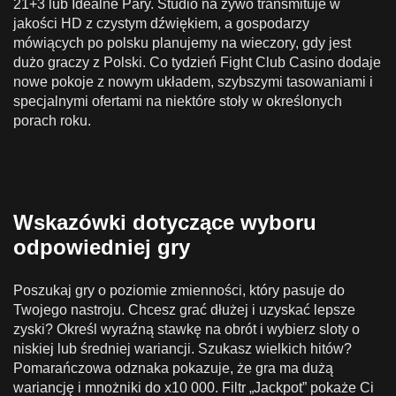
21+3 lub Idealne Pary. Studio na żywo transmituje w
jakości HD z czystym dźwiękiem, a gospodarzy
mówiących po polsku planujemy na wieczory, gdy jest
dużo graczy z Polski. Co tydzień Fight Club Casino dodaje
nowe pokoje z nowym układem, szybszymi tasowaniami i
specjalnymi ofertami na niektóre stoły w określonych
porach roku.
Wskazówki dotyczące wyboru
odpowiedniej gry
Poszukaj gry o poziomie zmienności, który pasuje do
Twojego nastroju. Chcesz grać dłużej i uzyskać lepsze
zyski? Określ wyraźną stawkę na obrót i wybierz sloty o
niskiej lub średniej wariancji. Szukasz wielkich hitów?
Pomarańczowa odznaka pokazuje, że gra ma dużą
wariancję i mnożniki do x10 000. Filtr „Jackpot” pokaże Ci