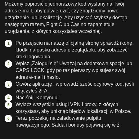
Możemy poprosić o jednorazowy kod wysłany na Twój
adres e-mail, aby potwierdzić, czy znajdziemy nowe
urządzenie lub lokalizację. Aby uzyskać szybszy dostęp
następnym razem, Fight Club Casino zapamiętuje
urządzenia, z których korzystałeś wcześniej.
Po przejściu na naszą oficjalną stronę sprawdź ikonę
kłódki na pasku adresu przeglądarki, aby zobaczyć
kroki logowania.
Wpisz „Zaloguj się” Uważaj na dodatkowe spacje lub
CAPS LOCK, gdy po raz pierwszy wpisujesz swój
adres e-mail i hasło.
Otwórz aplikację i wprowadź sześciocyfrowy kod, jeśli
włączyłeś 2FA.
Naciśnij „Kontynuuj”
Wyłącz wszystkie usługi VPN i proxy, z których
korzystasz, aby uniknąć błędów lokalizacji w Polsce.
Teraz poczekaj na załadowanie pulpitu
nawigacyjnego. Salda i bonusy pojawią się w ẑ.