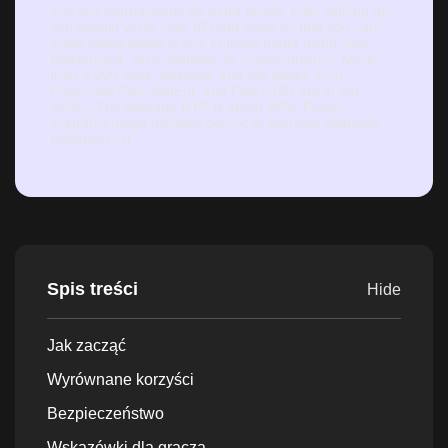
and join tournaments for extra prizes. After signing up,
you should verify your ID right away so that you can
make withdrawals in one to three hours using Visa,
Mastercard, Skrill, Neteller, or cryptocurrency. More
than 3,000 slots, jackpots, and live tables from
Pragmatic Play, NetEnt, and Play'n GO are in our
library. The average RTP is about 96%. Polscy
imigranci mogą uzyskać pomoc w zakresie płatności
lokalnych i zł.
Spis treści
Hide
Jak zacząć
Wyrównane korzyści
Bezpieczeństwo
Wskazówki dla gracza