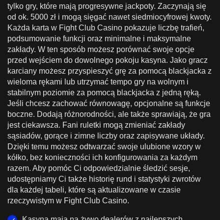
tylko gry, które mają progresywne jackpoty. Zaczynają się
od ok. 5000 zł i mogą sięgać nawet siedmiocyfrowej kwoty.
Każda karta w Fight Club Casino pokazuje liczbę trafień,
podsumowanie funkcji oraz minimalne i maksymalne
zakłady. W ten sposób możesz porównać swoje opcje
przed wejściem do dowolnego pokoju kasyna. Jako gracz
karciany możesz przyspieszyć grę za pomocą blackjacka z
wieloma rękami lub utrzymać tempo gry na wolnym i
stabilnym poziomie za pomocą blackjacka z jedną ręką.
Jeśli chcesz zachować równowagę, opcjonalne są funkcje
boczne. Dodają różnorodności, ale także sprawiają, że gra
jest ciekawsza. Fani ruletki mogą zmieniać zakłady
sąsiadów, gorące i zimne liczby oraz zapisywane układy.
Dzięki temu możesz odtwarzać swoje ulubione wzory w
kółko, bez konieczności ich konfigurowania za każdym
razem. Aby pomóc Ci odpowiedzialnie śledzić sesje,
udostępniamy Ci także historię rund i statystyki zwrotów
dla każdej tabeli, które są aktualizowane w czasie
rzeczywistym w Fight Club Casino.
Kasyna mają na żywo dealerów z najlepszych