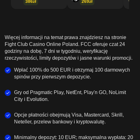
386zł
269zł
4
Gdzie znaleźć kody promocyjne:
Oto jak je odkupić krok po kroku
Zasady, których należy przestrzegać
Więcej informacji na temat prawa znajdziesz na stronie
Mądrze korzystaj ze swoich ofert
Fight Club Casino Online Poland. FCC oferuje czat 24
Aplikacja mobilna
godziny na dobę, 7 dni w tygodniu, weryfikację
rzeczywistości, limity depozytów i jasne warunki promocji.
Program VIP
Wpłać 100% do 500 EUR i otrzymaj 100 darmowych
Poziomy VIP
spinów przy pierwszym depozycie.
Bezpieczeństwo i ochrona konta
Gry od Pragmatic Play, NetEnt, Play'n GO, NoLimit
Płatności i kontrola konta, które są bezpieczne
City i Evolution.
Szybkie wypłaty, które są sprawdzane
Ochrona na wszystkich urządzeniach
Opcje płatności obejmują Visa, Mastercard, Skrill,
Neteller, przelew bankowy i kryptowalutę.
Wykonaj następujące kroki, aby zapewnić
bezpieczeństwo swojego konta
Minimalny depozyt: 10 EUR; maksymalna wypłata: 20