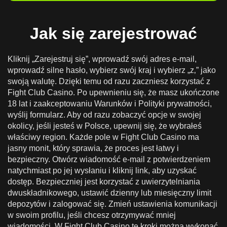
Jak się zarejestrować
Kliknij „Zarejestruj się”, wprowadź swój adres e-mail,
wprowadź silne hasło, wybierz swój kraj i wybierz „z‚” jako
swoją walutę. Dzięki temu od razu zaczniesz korzystać z
Fight Club Casino. Po upewnieniu się, że masz ukończone
18 lat i zaakceptowaniu Warunków i Polityki prywatności,
wyślij formularz. Aby od razu zobaczyć opcje w swojej
okolicy, jeśli jesteś w Polsce, upewnij się, że wybrałeś
właściwy region. Każde pole w Fight Club Casino ma
jasny monit, który sprawia, że proces jest łatwy i
bezpieczny. Otwórz wiadomość e-mail z potwierdzeniem
natychmiast po jej wysłaniu i kliknij link, aby uzyskać
dostęp. Bezpieczniej jest korzystać z uwierzytelniania
dwuskładnikowego, ustawić dzienny lub miesięczny limit
depozytów i zalogować się. Zmień ustawienia komunikacji
w swoim profilu, jeśli chcesz otrzymywać mniej
wiadomości. W Fight Club Casino te kroki można wykonać