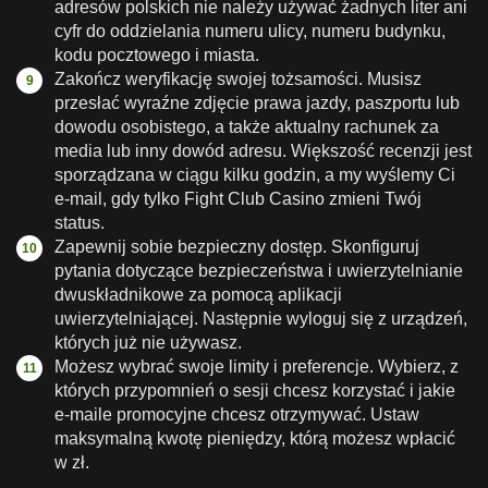
adresów polskich nie należy używać żadnych liter ani
cyfr do oddzielania numeru ulicy, numeru budynku,
kodu pocztowego i miasta.
Zakończ weryfikację swojej tożsamości. Musisz
przesłać wyraźne zdjęcie prawa jazdy, paszportu lub
dowodu osobistego, a także aktualny rachunek za
media lub inny dowód adresu. Większość recenzji jest
sporządzana w ciągu kilku godzin, a my wyślemy Ci
e-mail, gdy tylko Fight Club Casino zmieni Twój
status.
Zapewnij sobie bezpieczny dostęp. Skonfiguruj
pytania dotyczące bezpieczeństwa i uwierzytelnianie
dwuskładnikowe za pomocą aplikacji
uwierzytelniającej. Następnie wyloguj się z urządzeń,
których już nie używasz.
Możesz wybrać swoje limity i preferencje. Wybierz, z
których przypomnień o sesji chcesz korzystać i jakie
e-maile promocyjne chcesz otrzymywać. Ustaw
maksymalną kwotę pieniędzy, którą możesz wpłacić
w zł.