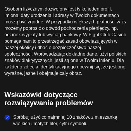
Osobom fizycznym dozwolony jest tylko jeden profil.
Imiona, daty urodzenia i adresy w Twoich dokumentach
muszą być zgodne. W przypadku większych płatności w zʂ
możemy poprosić o dowód pochodzenia pieniędzy, np.
odcinek wypłaty lub wyciąg bankowy. W Fight Club Casino
pomaga nam to przestrzegać zasad obowiązujących w
naszej okolicy i dbać o bezpieczeństwo naszej
społeczności. Wprowadzając dokładne dane, użyj polskich
znaków diakrytycznych, jeśli są one w Twoim imieniu. Dla
każdego zdjęcia identyfikacyjnego upewnij się, że jest ono
wyraźne, jasne i obejmuje cały obraz.
Wskazówki dotyczące
rozwiązywania problemów
Spróbuj użyć co najmniej 10 znaków, z mieszanką
wielkich i małych liter, cyfr i symboli.