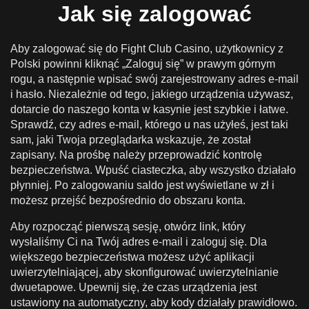
Jak się zalogować
Aby zalogować się do Fight Club Casino, użytkownicy z
Polski powinni kliknąć „Zaloguj się” w prawym górnym
rogu, a następnie wpisać swój zarejestrowany adres e-mail
i hasło. Niezależnie od tego, jakiego urządzenia używasz,
dotarcie do naszego konta w kasynie jest szybkie i łatwe.
Sprawdź, czy adres e-mail, którego u nas użyłeś, jest taki
sam, jaki Twoja przeglądarka wskazuje, że został
zapisany. Na prośbę należy przeprowadzić kontrolę
bezpieczeństwa. Wpuść ciasteczka, aby wszystko działało
płynniej. Po zalogowaniu saldo jest wyświetlane w zł i
możesz przejść bezpośrednio do obszaru konta.
Aby rozpocząć pierwszą sesję, otwórz link, który
wysłaliśmy Ci na Twój adres e-mail i zaloguj się. Dla
większego bezpieczeństwa możesz użyć aplikacji
uwierzytelniającej, aby skonfigurować uwierzytelnianie
dwuetapowe. Upewnij się, że czas urządzenia jest
ustawiony na automatyczny, aby kody działały prawidłowo.