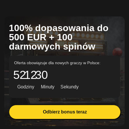
100% dopasowania do
500 EUR + 100
darmowych spinów
Oferta obowiązuje dla nowych graczy w Polsce:
52
12
29
Godziny
Minuty
Sekundy
Odbierz bonus teraz